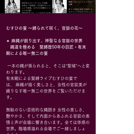
むすひの宴 〜縛られて咲く、官能の花〜
🔸 
麻縄が創り出す、神聖なる官能の世界
　縄道を極める　緊縛歴50年の巨匠・有末
剛による唯一無二の宴
 一本の縄が張られると、そこは“聖域”へと変
わります。 
有末剛による緊縛ライブむすひの宴で
は、 麻縄が描く美しさと、女性の官能美が
織りなす唯一無二の世界をご覧いただけま
す。
無駄のない芸術的な縄捌き 女性の美しさ、
艶やかさ、そして内面からあふれる官能の表
情と声が会場に響き合います。全ては体感の
世界。臨場感溢れる会場でご一緒しましょ