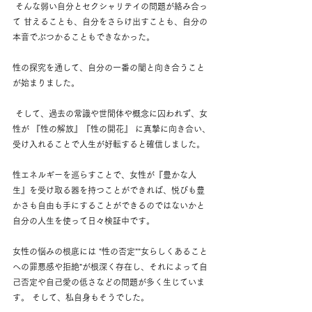
 そんな弱い自分とセクシャリテイの問題が絡み合っ
て 甘えることも、自分をさらけ出すことも、自分の
本音でぶつかることもできなかった。 
性の探究を通して、自分の一番の闇と向き合うこと
が始まりました。
 そして、過去の常識や世間体や概念に囚われず、女
性が 『性の解放』『性の開花』 に真摯に向き合い、
受け入れることで人生が好転すると確信しました。 
性エネルギーを巡らすことで、女性が『豊かな人
生』を受け取る器を持つことができれば、悦びも豊
かさも自由も手にすることができるのではないかと
自分の人生を使って日々検証中です。 
女性の悩みの根底には "性の否定""女らしくあること
への罪悪感や拒絶"が根深く存在し、それによって自
己否定や自己愛の低さなどの問題が多く生じていま
す。 そして、私自身もそうでした。 