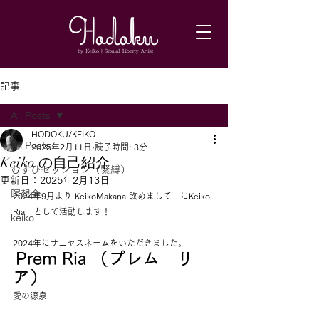
記事
All Posts
HODOKU/KEIKO
All Posts
2025年2月11日
読了時間: 3分
Keiko の自己紹介
むすひセッション（緊縛）
更新日：
2025年2月13日
瞑想会
2024年9月より KeikoMakana 改めまして　にKeiko 
Ria　として活動します！ 
keiko
2024年にサニヤスネームをいただきました。
Prem Ria （プレム　リ
ア）
愛の源泉　