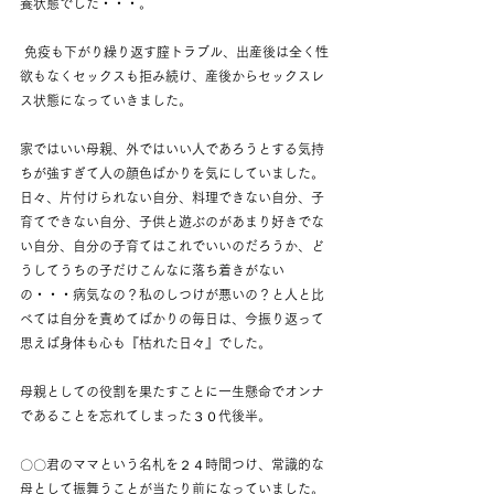
養状態でした・・・。
 免疫も下がり繰り返す膣トラブル、出産後は全く性
欲もなくセックスも拒み続け、産後からセックスレ
ス状態になっていきました。 
家ではいい母親、外ではいい人であろうとする気持
ちが強すぎて人の顔色ばかりを気にしていました。
日々、片付けられない自分、料理できない自分、子
育てできない自分、子供と遊ぶのがあまり好きでな
い自分、自分の子育てはこれでいいのだろうか、ど
うしてうちの子だけこんなに落ち着きがない
の・・・病気なの？私のしつけが悪いの？と人と比
べては自分を責めてばかりの毎日は、今振り返って
思えば身体も心も『枯れた日々』でした。 
母親としての役割を果たすことに一生懸命でオンナ
であることを忘れてしまった３０代後半。 
〇〇君のママという名札を２４時間つけ、常識的な
母として振舞うことが当たり前になっていました。 