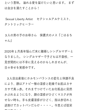
という意味。 溢れる愛を届けたいと思います。 まず
は自分を満たすことから！
 Sexual Liberty Artist 　セクシャルアルケミスト、
タントリックヒーラー 
３人の男の子のお母さん　保護犬のメス『こはるち
ゃん』
2020年１月長年悩んだ末に離婚しシングルマザーと
なりました。 シングルマザーで子どもは不登校、一
見世間的には不幸に見えるのかもしれませんが、
日々幸せを実感中です。
  ３人目出産後にホルモンバランスの変化と体調不良
により、顔はアトピー様の湿疹と乾燥でお肌はカサ
カサで真っ赤。それまでつけていたお化粧品に突然
かぶれるようになり、顔の湿疹がひどくマスクが外
せない時も。手も皮膚湿疹がひどく、指は赤切れと
逆剥けでカットバンだらけ・・・・。今思えば低栄