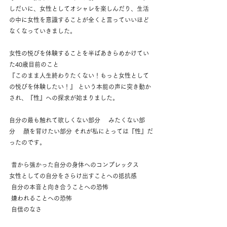
しだいに、女性としてオシャレを楽しんだり、生活
の中に女性を意識することが全くと言っていいほど
なくなっていきました。 
女性の悦びを体験することを半ばあきらめかけてい
た40歳目前のこと 
『このまま人生終わりたくない！もっと女性として
の悦びを体験したい！』 という本能の声に突き動か
され、『性』への探求が始まりました。 
自分の最も触れて欲しくない部分 　みたくない部
分　 顔を背けたい部分 それが私にとっては『性』だ
ったのです。
 昔から強かった自分の身体へのコンプレックス 
女性としての自分をさらけ出すことへの抵抗感
 自分の本音と向き合うことへの恐怖　
 嫌われることへの恐怖
 自信のなさ