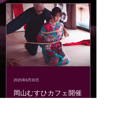
2025年6月20日
岡山むすひカフェ開催
✨✨ (7月24日、25日)
✨ 総合芸術家・プロ緊縛師 有末剛氏
✨ 緊縛歴50年の大巨匠 有末剛氏をお
迎えします！ 2025年7月24日、25日