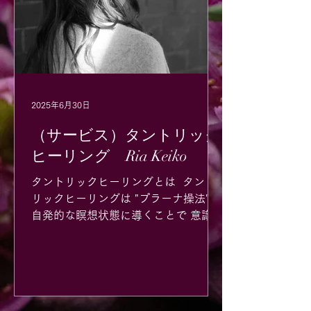
2025年6月30日
（サービス）タントリック
ヒーリング Ria Keiko
タントリックヒーリングとは ​ タント
リックヒーリングは "プラーナ操法"で
自発的な瞑想状態に導くことで 意識
(マインド)のブロックを解き 第三の目
と呼ばれる ホルモンの内分泌器官であ
る松果体と オキシトシン、セロトニン
ドーパミンなどの ホルモンのネットワ
ークと...