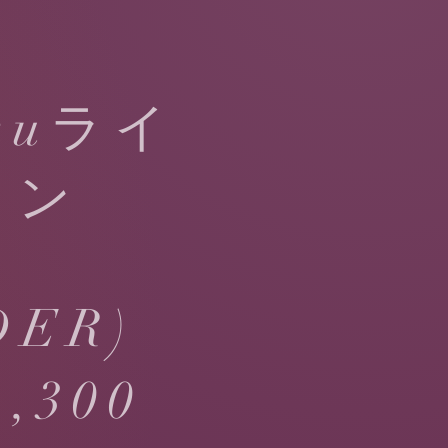
okuライ
ラン
DER)
3,300