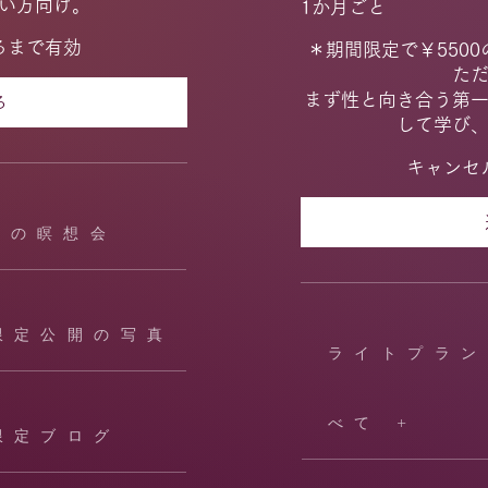
い方向け。
1か月ごと
るまで有効
＊期間限定で￥5500
た
まず性と向き合う第
る
して学び
キャンセ
回の瞑想会
限定公開の写真
ライトプラン
べて +
限定ブログ