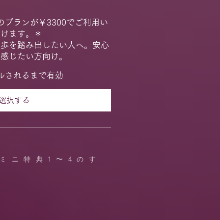
のプランが￥3300でご利用い
だけます。＊
一歩を踏み出したい人へ。安心
、感じたい方向け。
ルされるまで有効
選択する
ミニ特典1〜4のす