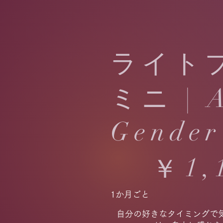
ライト
ミニ | A
Gender
￥1,100
1,
￥
1か月ごと
自分の好きなタイミングで