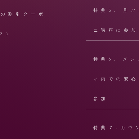
特典5. 月
への割引クーポ
ニ講座に参加
フ）
特典6. メ
ィ内での安心
参加
特典７.カウ