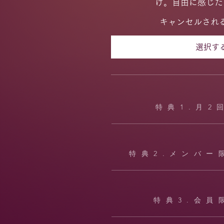
け。自由に感じた
キャンセルされ
選択す
特典1.月2
特典2.メンバー
特典3.会員