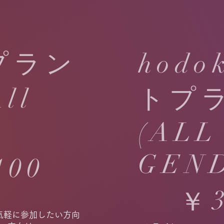
プラン
hod
ll
トプ
(ALL
GEN
100
￥3,300
￥
気軽に参加したい方向