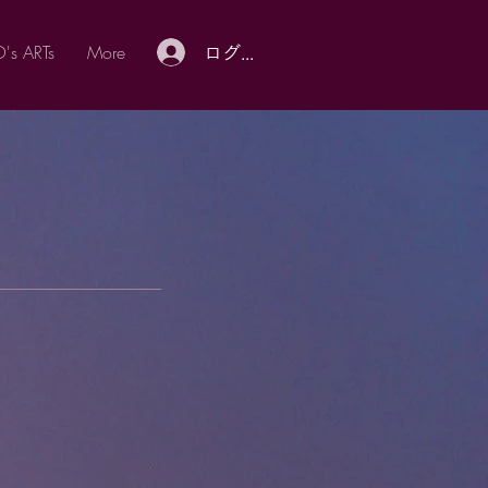
's ARTs
More
ログイン